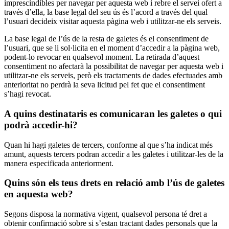
imprescindibles per navegar per aquesta web i rebre el servei ofert a
través d’ella, la base legal del seu ús és l’acord a través del qual
l’usuari decideix visitar aquesta pàgina web i utilitzar-ne els serveis.
La base legal de l’ús de la resta de galetes és el consentiment de
l’usuari, que se li sol·licita en el moment d’accedir a la pàgina web,
podent-lo revocar en qualsevol moment. La retirada d’aquest
consentiment no afectarà la possibilitat de navegar per aquesta web i
utilitzar-ne els serveis, però els tractaments de dades efectuades amb
anterioritat no perdrà la seva licitud pel fet que el consentiment
s’hagi revocat.
A quins destinataris es comunicaran les galetes o qui
podrà accedir-hi?
Quan hi hagi galetes de tercers, conforme al que s’ha indicat més
amunt, aquests tercers podran accedir a les galetes i utilitzar-les de la
manera especificada anteriorment.
Quins són els teus drets en relació amb l’ús de galetes
en aquesta web?
Segons disposa la normativa vigent, qualsevol persona té dret a
obtenir confirmació sobre si s’estan tractant dades personals que la