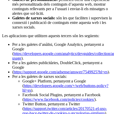
més personalitzada dels continguts d’aquesta web, mostrar
continguts rellevants per a l’usuari i enviar-li els missatges o
alertes que sol·liciti.
Galetes de xarxes socials:
són les que faciliten i supervisen la
connexió i publicació de continguts entre aquesta web i les
xarxes socials.
Les aplicacions que utilitzen aquests tercers són les següents:
Per a les galetes d’anàlisi, Google Analytics, pertanyent a
Google
(
https://developers.google.com/analytics/devguides/collection/an
usage
).
Per a les galetes publicitàries, DoubleClick, pertanyent a
Google
(
https://support.google.com/adsense/answer/7549925?hl=es
).
Per a les galetes de xarxes socials:
Google+ Platform, pertanyent a Google
(
https://developers.google.com/+/web/buttons-policy?
hl=es
).
Facebook Social Plugins, pertanyent a Facebook
(
https://www.facebook.com/policies/cookies/
).
Twitter Button, pertanyent a Twitter
(
https://support.twitter.com/articles/20170521-el-uso-
que-hace-twitter-de-cookies-y-tecnologias-similares
).