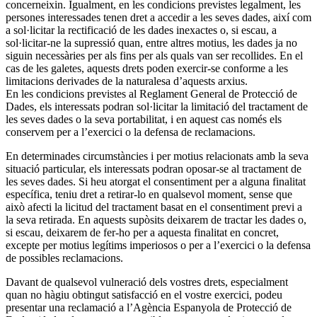
concerneixin. Igualment, en les condicions previstes legalment, les
persones interessades tenen dret a accedir a les seves dades, així com
a sol·licitar la rectificació de les dades inexactes o, si escau, a
sol·licitar-ne la supressió quan, entre altres motius, les dades ja no
siguin necessàries per als fins per als quals van ser recollides. En el
cas de les galetes, aquests drets poden exercir-se conforme a les
limitacions derivades de la naturalesa d’aquests arxius.
En les condicions previstes al Reglament General de Protecció de
Dades, els interessats podran sol·licitar la limitació del tractament de
les seves dades o la seva portabilitat, i en aquest cas només els
conservem per a l’exercici o la defensa de reclamacions.
En determinades circumstàncies i per motius relacionats amb la seva
situació particular, els interessats podran oposar-se al tractament de
les seves dades. Si heu atorgat el consentiment per a alguna finalitat
específica, teniu dret a retirar-lo en qualsevol moment, sense que
això afecti la licitud del tractament basat en el consentiment previ a
la seva retirada. En aquests supòsits deixarem de tractar les dades o,
si escau, deixarem de fer-ho per a aquesta finalitat en concret,
excepte per motius legítims imperiosos o per a l’exercici o la defensa
de possibles reclamacions.
Davant de qualsevol vulneració dels vostres drets, especialment
quan no hàgiu obtingut satisfacció en el vostre exercici, podeu
presentar una reclamació a l’Agència Espanyola de Protecció de