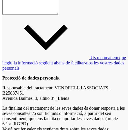
Us recomanem que
llegiu la informació següent abans de facilitar-nos les vostres dades
personals.
Protecció de dades personals.
Responsable del tractament: VENDRELL I ASSOCIATS ,
B25837451
Avenida Balmes, 3, altillo 3ª , Lleida
La finalitat del tractament de les seves dades és donar resposta a les
seves consultes i/o sol- licituds d'informació, a partir del seu
consentiment, que ens facilita en aportar les seves dades (article
6.1.a, RGPD).
Vostè pot fer valer els següents drets sobre les seves dades: