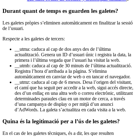
Durant quant de temps es guarden les galetes?
Les galetes pròpies s’eliminen automàticament en finalitzar la sessió
de l’usuari.
Respecte a les galetes de tercers:
__utma: caduca al cap de dos anys des de l’última
actualització. Genera un ID d’usuari únic i registra la data, la
primera i l’última vegada que l’usuari ha visitat la web.
__utmb: caduca al cap de 30 minuts de l’última actualització.
Registra l’hora d’arribada a la pàgina. S’elimina
automàticament en canviar de web o en tancar el navegador.
__utmz: caduca al cap de 6 mesos. Desa l’origen del visitant,
el camí que ha seguit per accedir a la web, sigui accés directe,
des d’un enllaç en una altra web o correu electrònic, utilitzant
determinades paraules clau en un motor de cerca, a través
d’una campanya de display o per mitjà d’un anunci
d’AdWords. La galeta s’actualitza en cada visita a la web.
Quina és la legitimació per a l’ús de les galetes?
En el cas de les galetes tècniques, és a dir, les que resulten