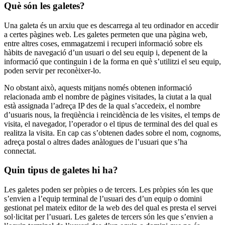
Què són les galetes?
Una galeta és un arxiu que es descarrega al teu ordinador en accedir
a certes pàgines web. Les galetes permeten que una pàgina web,
entre altres coses, emmagatzemi i recuperi informació sobre els
hàbits de navegació d’un usuari o del seu equip i, depenent de la
informació que continguin i de la forma en què s’utilitzi el seu equip,
poden servir per reconèixer-lo.
No obstant això, aquests mitjans només obtenen informació
relacionada amb el nombre de pàgines visitades, la ciutat a la qual
està assignada l’adreça IP des de la qual s’accedeix, el nombre
d’usuaris nous, la freqüència i reincidència de les visites, el temps de
visita, el navegador, l’operador o el tipus de terminal des del qual es
realitza la visita. En cap cas s’obtenen dades sobre el nom, cognoms,
adreça postal o altres dades anàlogues de l’usuari que s’ha
connectat.
Quin tipus de galetes hi ha?
Les galetes poden ser pròpies o de tercers. Les pròpies són les que
s’envien a l’equip terminal de l’usuari des d’un equip o domini
gestionat pel mateix editor de la web des del qual es presta el servei
sol·licitat per l’usuari. Les galetes de tercers són les que s’envien a