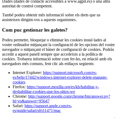
Dades (dades de contacte accessibles a www.agpd.es) o una altra
autoritat de control competent.
També podeu obtenir més informació sobre els drets que us
assisteixen dirigint-vos a aquests organismes.
Com puc gestionar les galetes?
Podeu permetre, bloquejar o eliminar les cookies instal·lades al
vostre ordinador mitjançant la configuració de les opcions del vostre
navegador o mitjançant el bàner de configuració de cookies. Podràs
accedir a aquest panell sempre que accedeixis a la política de
cookies. Trobareu informació sobre com fer-ho, en relació amb els
navegadors més comuns, fent clic als enllaços següents:
Internet Explorer:
https://support.microsoft.com/es-
es/help/17442/windows-internet-explorer-delete-manage-
cookies
Firefox:
https://support.mozilla.org/es/kb/habilitar-y-
deshabilitar-cookies-que-los-sitios-we
Chrome:
http://support.google.com/chrome/bin/answer.py?
hl=es&answer=95647
Safari:
https://support.apple.com/es-
es/guide/safari/sfri11471/mac