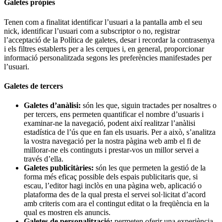
Galetes pròpies
Tenen com a finalitat identificar l’usuari a la pantalla amb el seu
nick, identificar l’usuari com a subscriptor o no, registrar
l’acceptació de la Política de galetes, desar i recordar la contrasenya
i els filtres establerts per a les cerques i, en general, proporcionar
informació personalitzada segons les preferències manifestades per
l’usuari.
Galetes de tercers
Galetes d’anàlisi:
són les que, siguin tractades per nosaltres o
per tercers, ens permeten quantificar el nombre d’usuaris i
examinar-ne la navegació, podent així realitzar l’anàlisi
estadística de l’ús que en fan els usuaris. Per a això, s’analitza
la vostra navegació per la nostra pàgina web amb el fi de
millorar-ne els continguts i prestar-vos un millor servei a
través d’ella.
Galetes publicitàries:
són les que permeten la gestió de la
forma més eficaç possible dels espais publicitaris que, si
escau, l’editor hagi inclòs en una pàgina web, aplicació o
plataforma des de la qual presta el servei sol·licitat d’acord
amb criteris com ara el contingut editat o la freqüència en la
qual es mostren els anuncis.
Galetes de personalització:
permeten oferir una experiència