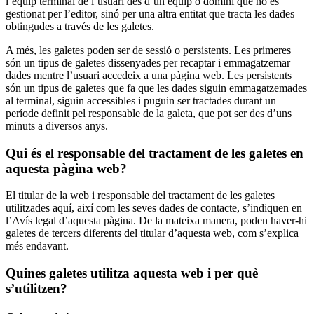
l’equip terminal de l’usuari des d’un equip o domini que no és
gestionat per l’editor, sinó per una altra entitat que tracta les dades
obtingudes a través de les galetes.
A més, les galetes poden ser de sessió o persistents. Les primeres
són un tipus de galetes dissenyades per recaptar i emmagatzemar
dades mentre l’usuari accedeix a una pàgina web. Les persistents
són un tipus de galetes que fa que les dades siguin emmagatzemades
al terminal, siguin accessibles i puguin ser tractades durant un
període definit pel responsable de la galeta, que pot ser des d’uns
minuts a diversos anys.
Qui és el responsable del tractament de les galetes en
aquesta pàgina web?
El titular de la web i responsable del tractament de les galetes
utilitzades aquí, així com les seves dades de contacte, s’indiquen en
l’Avís legal d’aquesta pàgina. De la mateixa manera, poden haver-hi
galetes de tercers diferents del titular d’aquesta web, com s’explica
més endavant.
Quines galetes utilitza aquesta web i per què
s’utilitzen?