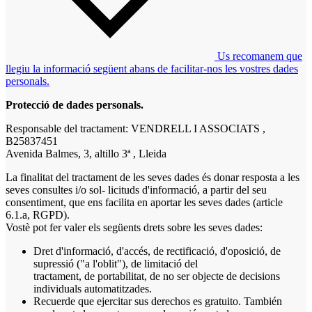
Us recomanem que
llegiu la informació següent abans de facilitar-nos les vostres dades
personals.
Protecció de dades personals.
Responsable del tractament: VENDRELL I ASSOCIATS ,
B25837451
Avenida Balmes, 3, altillo 3ª , Lleida
La finalitat del tractament de les seves dades és donar resposta a les
seves consultes i/o sol- licituds d'informació, a partir del seu
consentiment, que ens facilita en aportar les seves dades (article
6.1.a, RGPD).
Vostè pot fer valer els següents drets sobre les seves dades:
Dret d'informació, d'accés, de rectificació, d'oposició, de
supressió ("a l'oblit"), de limitació del
tractament, de portabilitat, de no ser objecte de decisions
individuals automatitzades.
Recuerde que ejercitar sus derechos es gratuito. También