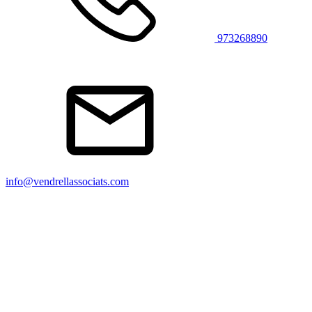
973268890
info@vendrellassociats.com