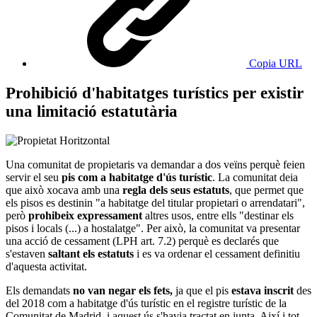
Copia URL
Prohibició d'habitatges turístics per existir
una limitació estatutària
Una comunitat de propietaris va demandar a dos veïns perquè feien
servir el seu
pis com a habitatge d'ús turístic
. La comunitat deia
que això xocava amb una
regla dels seus estatuts
, que permet que
els pisos es destinin "a habitatge del titular propietari o arrendatari",
però
prohibeix expressament
altres usos, entre ells "destinar els
pisos i locals (...) a hostalatge". Per això, la comunitat va presentar
una acció de cessament (LPH art. 7.2) perquè es declarés que
s'estaven
saltant els estatuts
i es va ordenar el cessament definitiu
d'aquesta activitat.
Els demandats
no van negar els fets,
ja que el pis
estava inscrit
des
del 2018 com a habitatge d'ús turístic en el registre turístic de la
Comunitat de Madrid, i aquest ús s'havia tractat en junta. Així i tot,