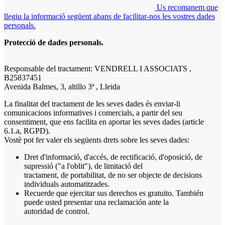
Us recomanem que
llegiu la informació següent abans de facilitar-nos les vostres dades
personals.
Protecció de dades personals.
Responsable del tractament: VENDRELL I ASSOCIATS ,
B25837451
Avenida Balmes, 3, altillo 3ª , Lleida
La finalitat del tractament de les seves dades és enviar-li
comunicacions informatives i comercials, a partir del seu
consentiment, que ens facilita en aportar les seves dades (article
6.1.a, RGPD).
Vostè pot fer valer els següents drets sobre les seves dades:
Dret d'informació, d'accés, de rectificació, d'oposició, de
supressió ("a l'oblit"), de limitació del
tractament, de portabilitat, de no ser objecte de decisions
individuals automatitzades.
Recuerde que ejercitar sus derechos es gratuito. También
puede usted presentar una reclamación ante la
autoridad de control.