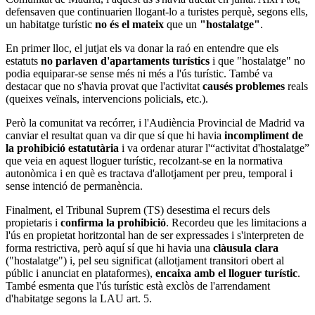
defensaven que continuarien llogant-lo a turistes perquè, segons ells,
un habitatge turístic
no és el mateix
que un
"hostalatge"
.
En primer lloc, el jutjat els va donar la raó en entendre que els
estatuts
no parlaven d'apartaments turístics
i que "hostalatge" no
podia equiparar-se sense més ni més a l'ús turístic. També va
destacar que no s'havia provat que l'activitat
causés problemes
reals
(queixes veïnals, intervencions policials, etc.).
Però la comunitat va recórrer, i l'Audiència Provincial de Madrid va
canviar el resultat quan va dir que sí que hi havia
incompliment de
la prohibició estatutària
i va ordenar aturar l'“activitat d'hostalatge”
que veia en aquest lloguer turístic, recolzant-se en la normativa
autonòmica i en què es tractava d'allotjament per preu, temporal i
sense intenció de permanència.
Finalment, el Tribunal Suprem (TS) desestima el recurs dels
propietaris i
confirma la prohibició
. Recordeu que les limitacions a
l'ús en propietat horitzontal han de ser expressades i s'interpreten de
forma restrictiva, però aquí sí que hi havia una
clàusula clara
("hostalatge") i, pel seu significat (allotjament transitori obert al
públic i anunciat en plataformes),
encaixa amb el lloguer turístic
.
També esmenta que l'ús turístic està exclòs de l'arrendament
d'habitatge segons la LAU art. 5.